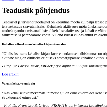
Teaduslik põhjendus
Teadlastel ja tervishoiutöötajatel on keeruline mõõta kui palju lapsed 
tervisekasude saavutamiseks. Kehalisele aktiivsuse mõju üheks iseloo
teaduskirjandust mis analüüsivad kehalise aktiivsuse ja kehalise võime
säilitamise ja parendamise kohta. Vii end kurssi kuidas antud valdkonna 
Kehaline võimekus on kehalise kirjaoskuse alus
“Oluliseks osaks kehalise kirjaoskuse edendamisele ühiskonnas on obj
aktiivne ning on oluliseks eelduseks eesmärgipärase kehalise aktiivsuse 
- Prof. Dr. Gregor Jurak, FitBack prjoektijuht ja SLOfit® uurimisgru
Loe artiklit
Vormis keha, vormis aju
“Kas kehaliselt võimekamate inimeste aju on erinev võrreldes kehalis
struktuurseid erinevusi.”
- Prof. Dr. Francisco B. Ortega, PROFITH uurimisgrupi kaasdirektor,