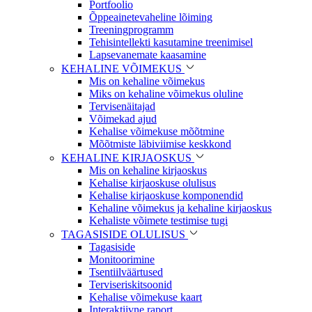
Portfoolio
Õppeainetevaheline lõiming
Treeningprogramm
Tehisintellekti kasutamine treenimisel
Lapsevanemate kaasamine
KEHALINE VÕIMEKUS
Mis on kehaline võimekus
Miks on kehaline võimekus oluline
Tervisenäitajad
Võimekad ajud
Kehalise võimekuse mõõtmine
Mõõtmiste läbiviimise keskkond
KEHALINE KIRJAOSKUS
Mis on kehaline kirjaoskus
Kehalise kirjaoskuse olulisus
Kehalise kirjaoskuse komponendid
Kehaline võimekus ja kehaline kirjaoskus
Kehaliste võimete testimise tugi
TAGASISIDE OLULISUS
Tagasiside
Monitoorimine
Tsentiilväärtused
Terviseriskitsoonid
Kehalise võimekuse kaart
Interaktiivne raport