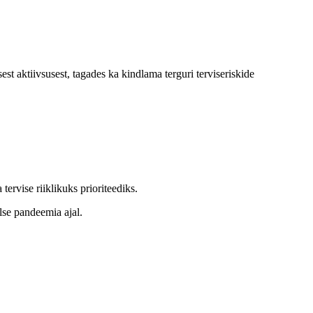
st aktiivsusest, tagades ka kindlama terguri terviseriskide
ervise riiklikuks prioriteediks.
lse pandeemia ajal.