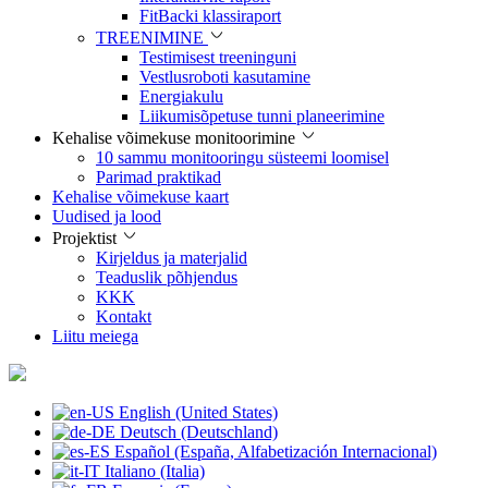
FitBacki klassiraport
TREENIMINE
Testimisest treeninguni
Vestlusroboti kasutamine
Energiakulu
Liikumisõpetuse tunni planeerimine
Kehalise võimekuse monitoorimine
10 sammu monitooringu süsteemi loomisel
Parimad praktikad
Kehalise võimekuse kaart
Uudised ja lood
Projektist
Kirjeldus ja materjalid
Teaduslik põhjendus
KKK
Kontakt
Liitu meiega
English (United States)
Deutsch (Deutschland)
Español (España, Alfabetización Internacional)
Italiano (Italia)