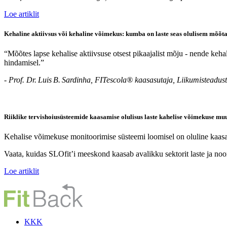
Loe artiklit
Kehaline aktiivsus või kehaline võimekus: kumba on laste seas olulisem mõõt
“Mõõtes lapse kehalise aktiivsuse otsest pikaajalist mõju - nende keha
hindamisel.”
- Prof. Dr. Luis B. Sardinha, FITescola® kaasasutaja, Liikumisteadus
Riiklike tervishoiusüsteemide kaasamise olulisus laste kahelise võimekuse muu
Kehalise võimekuse monitoorimise süsteemi loomisel on oluline kaasata 
Vaata, kuidas SLOfit’i meeskond kaasab avalikku sektorit laste ja noo
Loe artiklit
KKK