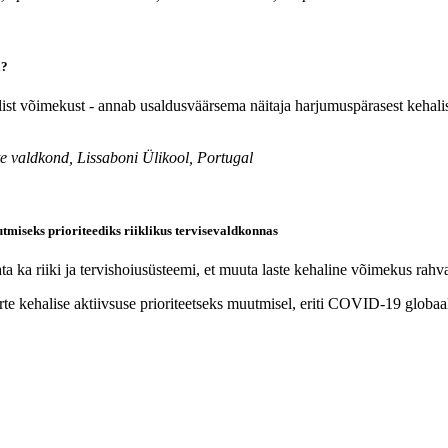
a?
list võimekust - annab usaldusväärsema näitaja harjumuspärasest kehalise
te valdkond, Lissaboni Ülikool, Portugal
tmiseks prioriteediks riiklikus tervisevaldkonnas
ka riiki ja tervishoiusüsteemi, et muuta laste kehaline võimekus rahva t
rte kehalise aktiivsuse prioriteetseks muutmisel, eriti COVID-19 globaa