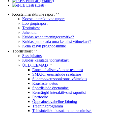
Français (France)
Eesti (Eesti)
Koosta interaktiivne raport
Koosta interaktiivne raport
Loo grupiraport
Testimisest
Juhendid
Kuidas seada treeningeesmärke?
Kuidas parandada oma kehalist võimekust?
Keha kasvu prognoosimine
Tööriistakast
Sissejuhatus
Kuidas kasutada tööriistakasti
ÜLDTEEMAD
Enne kehaliste võimete testimist
SMART eesmärkide seadmine
Südame-veresoonkonna võimekus
Kaaslaste toetus
Spordialade õpetamine
Eesmärgid interaktiivsest raportist
Portfoolio
Õppeainetevaheline lõiming
Treeningprogramm
Tehisintellekti kasutamine treenimisel