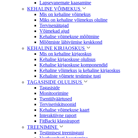
Lapsevanemate kaasamine
KEHALINE VÕIMEKUS
Mis on kehaline võimekus
Miks on kehaline võimekus oluline
Tervisenäitajad
Võimekad ajud
Kehalise võimekuse mõõtmine
Mõõtmiste läbiviimise keskkond
KEHALINE KIRJAOSKUS
Mis on kehaline kirjaoskus
Kehalise kirjaoskuse olulisus
Kehalise kirjaoskuse komponendid
Kehaline võimekus ja kehaline kirjaoskus
Kehaliste võimete testimise tugi
TAGASISIDE OLULISUS
Tagasiside
Monitoorimine
Tsentiilväärtused
Terviseriskitsoonid
Kehalise võimekuse kaart
Interaktiivne raport
FitBacki klassiraport
TREENIMINE
Testimisest treeninguni