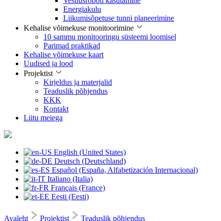
Vestlusroboti kasutamine
Energiakulu
Liikumisõpetuse tunni planeerimine
Kehalise võimekuse monitoorimine
10 sammu monitooringu süsteemi loomisel
Parimad praktikad
Kehalise võimekuse kaart
Uudised ja lood
Projektist
Kirjeldus ja materjalid
Teaduslik põhjendus
KKK
Kontakt
Liitu meiega
English (United States)
Deutsch (Deutschland)
Español (España, Alfabetización Internacional)
Italiano (Italia)
Français (France)
Eesti (Eesti)
Avaleht
Projektist
Teaduslik põhjendus