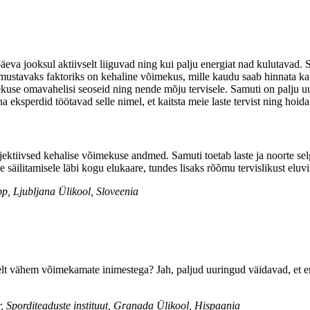
päeva jooksul aktiivselt liiguvad ning kui palju energiat nad kulutavad. 
mustavaks faktoriks on kehaline võimekus, mille kaudu saab hinnata ka 
kuse omavahelisi seoseid ning nende mõju tervisele. Samuti on palju uur
eksperdid töötavad selle nimel, et kaitsta meie laste tervist ning hoida 
ektiivsed kehalise võimekuse andmed. Samuti toetab laste ja noorte sel
säilitamisele läbi kogu elukaare, tundes lisaks rõõmu tervislikust eluvii
pp, Ljubljana Ülikool, Sloveenia
elt vähem võimekamate inimestega? Jah, paljud uuringud väidavad, et e
 Sporditeaduste instituut, Granada Ülikool, Hispaania