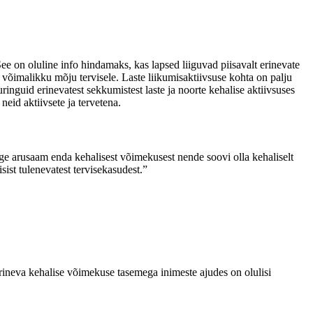
See on oluline info hindamaks, kas lapsed liiguvad piisavalt erinevate
võimalikku mõju tervisele. Laste liikumisaktiivsuse kohta on palju
inguid erinevatest sekkumistest laste ja noorte kehalise aktiivsuses
neid aktiivsete ja tervetena.
ge arusaam enda kehalisest võimekusest nende soovi olla kehaliselt
sist tulenevatest tervisekasudest.”
rineva kehalise võimekuse tasemega inimeste ajudes on olulisi