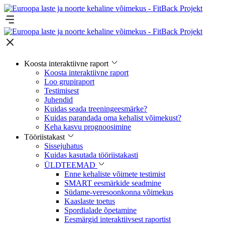
Koosta interaktiivne raport
Koosta interaktiivne raport
Loo grupiraport
Testimisest
Juhendid
Kuidas seada treeningeesmärke?
Kuidas parandada oma kehalist võimekust?
Keha kasvu prognoosimine
Tööriistakast
Sissejuhatus
Kuidas kasutada tööriistakasti
ÜLDTEEMAD
Enne kehaliste võimete testimist
SMART eesmärkide seadmine
Südame-veresoonkonna võimekus
Kaaslaste toetus
Spordialade õpetamine
Eesmärgid interaktiivsest raportist