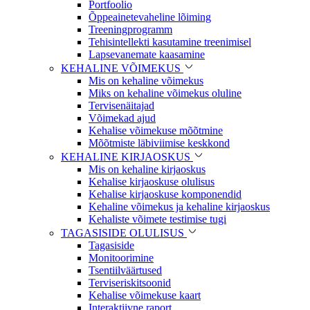
Portfoolio
Õppeainetevaheline lõiming
Treeningprogramm
Tehisintellekti kasutamine treenimisel
Lapsevanemate kaasamine
KEHALINE VÕIMEKUS
Mis on kehaline võimekus
Miks on kehaline võimekus oluline
Tervisenäitajad
Võimekad ajud
Kehalise võimekuse mõõtmine
Mõõtmiste läbiviimise keskkond
KEHALINE KIRJAOSKUS
Mis on kehaline kirjaoskus
Kehalise kirjaoskuse olulisus
Kehalise kirjaoskuse komponendid
Kehaline võimekus ja kehaline kirjaoskus
Kehaliste võimete testimise tugi
TAGASISIDE OLULISUS
Tagasiside
Monitoorimine
Tsentiilväärtused
Terviseriskitsoonid
Kehalise võimekuse kaart
Interaktiivne raport