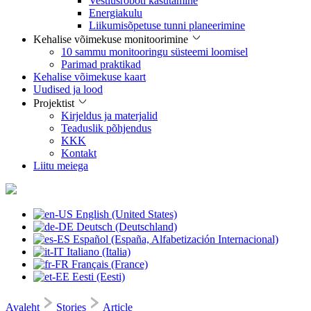
Vestlusroboti kasutamine
Energiakulu
Liikumisõpetuse tunni planeerimine
Kehalise võimekuse monitoorimine
10 sammu monitooringu süsteemi loomisel
Parimad praktikad
Kehalise võimekuse kaart
Uudised ja lood
Projektist
Kirjeldus ja materjalid
Teaduslik põhjendus
KKK
Kontakt
Liitu meiega
English (United States)
Deutsch (Deutschland)
Español (España, Alfabetización Internacional)
Italiano (Italia)
Français (France)
Eesti (Eesti)
Avaleht
Stories
Article