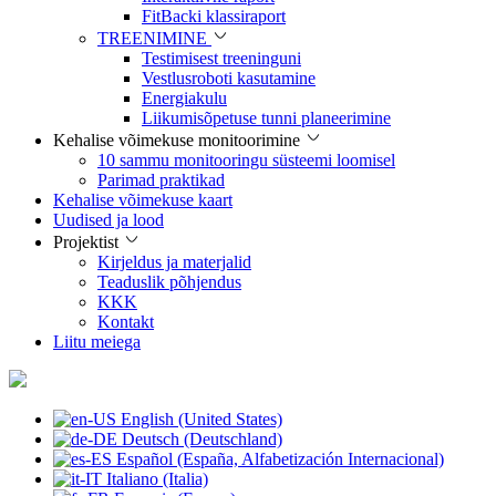
FitBacki klassiraport
TREENIMINE
Testimisest treeninguni
Vestlusroboti kasutamine
Energiakulu
Liikumisõpetuse tunni planeerimine
Kehalise võimekuse monitoorimine
10 sammu monitooringu süsteemi loomisel
Parimad praktikad
Kehalise võimekuse kaart
Uudised ja lood
Projektist
Kirjeldus ja materjalid
Teaduslik põhjendus
KKK
Kontakt
Liitu meiega
English (United States)
Deutsch (Deutschland)
Español (España, Alfabetización Internacional)
Italiano (Italia)