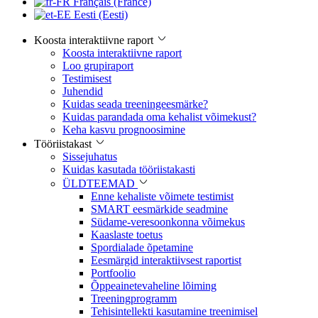
Français (France)
Eesti (Eesti)
Koosta interaktiivne raport
Koosta interaktiivne raport
Loo grupiraport
Testimisest
Juhendid
Kuidas seada treeningeesmärke?
Kuidas parandada oma kehalist võimekust?
Keha kasvu prognoosimine
Tööriistakast
Sissejuhatus
Kuidas kasutada tööriistakasti
ÜLDTEEMAD
Enne kehaliste võimete testimist
SMART eesmärkide seadmine
Südame-veresoonkonna võimekus
Kaaslaste toetus
Spordialade õpetamine
Eesmärgid interaktiivsest raportist
Portfoolio
Õppeainetevaheline lõiming
Treeningprogramm
Tehisintellekti kasutamine treenimisel