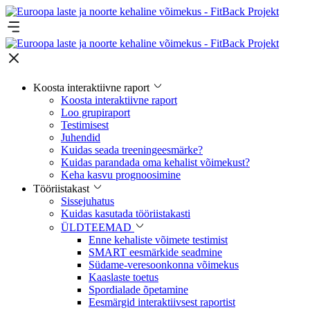
Koosta interaktiivne raport
Koosta interaktiivne raport
Loo grupiraport
Testimisest
Juhendid
Kuidas seada treeningeesmärke?
Kuidas parandada oma kehalist võimekust?
Keha kasvu prognoosimine
Tööriistakast
Sissejuhatus
Kuidas kasutada tööriistakasti
ÜLDTEEMAD
Enne kehaliste võimete testimist
SMART eesmärkide seadmine
Südame-veresoonkonna võimekus
Kaaslaste toetus
Spordialade õpetamine
Eesmärgid interaktiivsest raportist