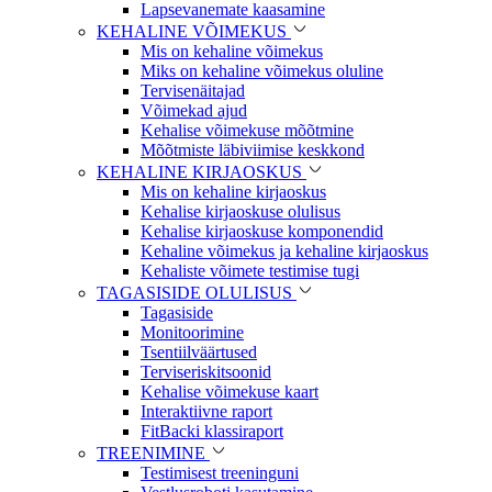
Lapsevanemate kaasamine
KEHALINE VÕIMEKUS
Mis on kehaline võimekus
Miks on kehaline võimekus oluline
Tervisenäitajad
Võimekad ajud
Kehalise võimekuse mõõtmine
Mõõtmiste läbiviimise keskkond
KEHALINE KIRJAOSKUS
Mis on kehaline kirjaoskus
Kehalise kirjaoskuse olulisus
Kehalise kirjaoskuse komponendid
Kehaline võimekus ja kehaline kirjaoskus
Kehaliste võimete testimise tugi
TAGASISIDE OLULISUS
Tagasiside
Monitoorimine
Tsentiilväärtused
Terviseriskitsoonid
Kehalise võimekuse kaart
Interaktiivne raport
FitBacki klassiraport
TREENIMINE
Testimisest treeninguni