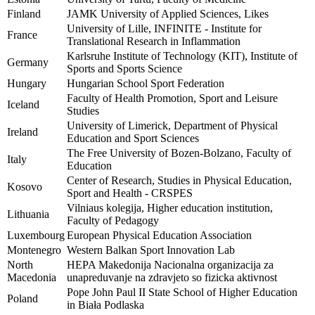
Finland
JAMK University of Applied Sciences, Likes
University of Lille, INFINITE - Institute for
France
Translational Research in Inflammation
Karlsruhe Institute of Technology (KIT), Institute of
Germany
Sports and Sports Science
Hungary
Hungarian School Sport Federation
Faculty of Health Promotion, Sport and Leisure
Iceland
Studies
University of Limerick, Department of Physical
Ireland
Education and Sport Sciences
The Free University of Bozen-Bolzano, Faculty of
Italy
Education
Center of Research, Studies in Physical Education,
Kosovo
Sport and Health - CRSPES
Vilniaus kolegija, Higher education institution,
Lithuania
Faculty of Pedagogy
Luxembourg
European Physical Education Association
Montenegro
Western Balkan Sport Innovation Lab
North
HEPA Makedonija Nacionalna organizacija za
Macedonia
unapreduvanje na zdravjeto so fizicka aktivnost
Pope John Paul II State School of Higher Education
Poland
in Biała Podlaska