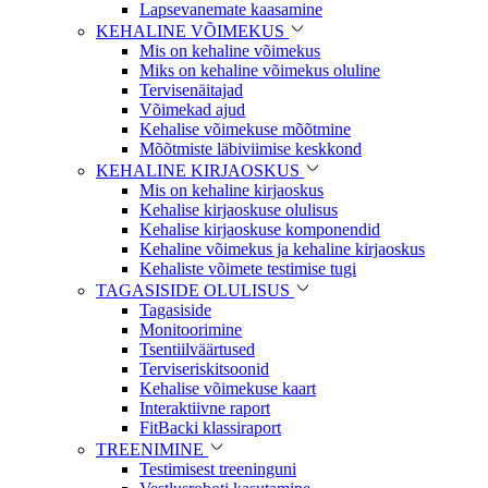
Lapsevanemate kaasamine
KEHALINE VÕIMEKUS
Mis on kehaline võimekus
Miks on kehaline võimekus oluline
Tervisenäitajad
Võimekad ajud
Kehalise võimekuse mõõtmine
Mõõtmiste läbiviimise keskkond
KEHALINE KIRJAOSKUS
Mis on kehaline kirjaoskus
Kehalise kirjaoskuse olulisus
Kehalise kirjaoskuse komponendid
Kehaline võimekus ja kehaline kirjaoskus
Kehaliste võimete testimise tugi
TAGASISIDE OLULISUS
Tagasiside
Monitoorimine
Tsentiilväärtused
Terviseriskitsoonid
Kehalise võimekuse kaart
Interaktiivne raport
FitBacki klassiraport
TREENIMINE
Testimisest treeninguni