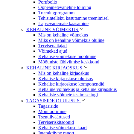
Portfoolio
Õppeainetevaheline lõiming
Treeningprogramm
Tehisintellekti kasutamine treenimisel
Lapsevanemate kaasamine
KEHALINE VÕIMEKUS
Mis on kehaline võimekus
Miks on kehaline võimekus oluline
Tervisenäitajad
Võimekad ajud
Kehalise võimekuse mõõtmine
Mõõtmiste läbiviimise keskkond
KEHALINE KIRJAOSKUS
Mis on kehaline kirjaoskus
Kehalise kirjaoskuse olulisus
Kehalise kirjaoskuse komponendid
Kehaline võimekus ja kehaline kirjaoskus
Kehaliste võimete testimise tugi
TAGASISIDE OLULISUS
Tagasiside
Monitoorimine
Tsentiilväärtused
Terviseriskitsoonid
Kehalise võimekuse kaart
Interaktiivne raport