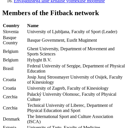
Erivajadustega laste kehalise võimekuse mõõtmine
Members
of the Fitback network
Country
Name
Slovenia
University of Ljubljana, Faculty of Sport (Leader)
Basque
Basque Government, Eusfit Mugiment
Country
Ghent University, Department of Movement and
Belgium
Sports Sciences
Belgium
Hylyght B.V.
Federal University of Sergipe, Department of Physical
Brasil
Education
Josip Juraj Strossmayer University of Osijek, Faculty
Croatia
of Kinesiology
Croatia
University of Zagreb, Faculty of Kinesiology
Palacký University Olomouc, Faculty of Physical
Czechia
Culture
Technical University of Liberec, Department of
Czechia
Physical Education and Sport
The International Sport and Culture Association
Denmark
(ISCA)
Estonia
University of Tartu, Faculty of Medicine