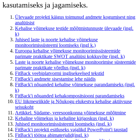
kasutamiseks ja jagamiseks.
Ülevaade projekti käigus toimunud andmete kogumisest ning
analüüsist
Kehalise võimekuse testide mõõtmistunnuste ülevaade (ingl.
k)
Juhised laste ja noorte kehalise võimekuse
monitoorimissüsteemi loomiseks (ingl k.)
Euroopa kehalise võimekuse monitoorimissüsteemide
parimate praktikate SWOT analüüsi kokkuvõte (ingl. k)
Laste ja noorte kehalise võimekuse monitoorimise süsteemide
parimate praktikate võrdlus (ingl. k)
FitBack veebiplatvormi inglisekeelsed tekstid
FitBack'i andmete sisestamise lehe näidis
FitBack'i nõuanded kehalise võimekuse parandamiseks (ingl.
k)
FitBack'i nõuanded kehakompositsiooni parandamiseks
EU liikmesriikide ja Nõukogu elukestva kehalise aktiivsuse
seisukoht
Artikkel. Südame- veresoonkonna võimekuse mõõtmine
Kehaline võimekus ja kehaline kirjaoskus (ingl. k)
Juhised monitoorimissüsteemi loomiseks (ingl. k)
FitBack'i projekti esitluseks vajalikd PowerPoint'i taustad
FitBack'i töötoa abimaterjalid(ingl. k)