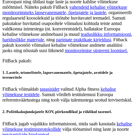
Euroopast ning ühtlasi tuge laste ja noorte kahlise võimekuse
mõõtmisel. Näiteks pakub FitBack
vahendeid kehalise võimekuse
monitoorimiseks lapsevanematele, õpetajatele ja lastele
, organiseerib
regulaarseid koosolekuid ja töötube huvitavatel teemadel. Samuti
pakutakse huvitatud osapooltele võimalusi kohtuda teiste antud
valdkonna inimestega (nt. konverentsidel), hallatakse Euroopa
kehalise võimekuse andmebaasi ja muud
teaduslikku informatsiooni
,
hariduslikke materjale
, ning
parimate praktikate kirjeldusi
. Fitback
pakub koostöö võimalust kehalise võimekuse andmete analüüsi
jaoks ning nõustab uusi liikmeid
monitoorimise süsteemi loomisel.
FitBack pakub:
1. Lastele, teismelistele, lapsevanematele, õpetajatele, arstidele ja
treeneritele
FitBack võimaldab
tagasisidet
valitud Alpha fitness
kehalise
võimekuse testidele
. Samuti võrdleb testitulemusi Euroopa
referentsväärtustega ning toob välja tulemustega seotud terviseriskid.
2. Poliitikakujundajatele KOV, piirkondlikul ja riiklikul tasemel.
FitBack jagab vajalikku informatsiooni, mida saab kasutada
kehalise
võimekuse testimisprotokollide
välja töötamisel ning laste ja noorte
terviseriskide hindamisel.