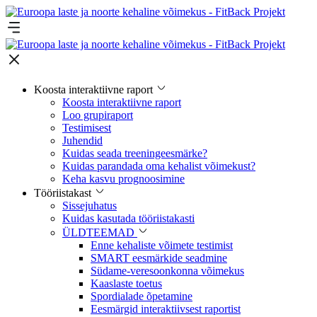
Koosta interaktiivne raport
Koosta interaktiivne raport
Loo grupiraport
Testimisest
Juhendid
Kuidas seada treeningeesmärke?
Kuidas parandada oma kehalist võimekust?
Keha kasvu prognoosimine
Tööriistakast
Sissejuhatus
Kuidas kasutada tööriistakasti
ÜLDTEEMAD
Enne kehaliste võimete testimist
SMART eesmärkide seadmine
Südame-veresoonkonna võimekus
Kaaslaste toetus
Spordialade õpetamine
Eesmärgid interaktiivsest raportist