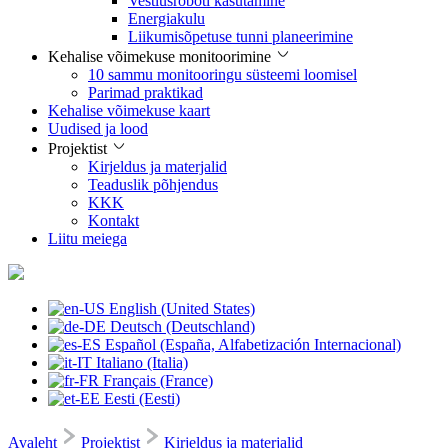
Vestlusroboti kasutamine
Energiakulu
Liikumisõpetuse tunni planeerimine
Kehalise võimekuse monitoorimine
10 sammu monitooringu süsteemi loomisel
Parimad praktikad
Kehalise võimekuse kaart
Uudised ja lood
Projektist
Kirjeldus ja materjalid
Teaduslik põhjendus
KKK
Kontakt
Liitu meiega
English (United States)
Deutsch (Deutschland)
Español (España, Alfabetización Internacional)
Italiano (Italia)
Français (France)
Eesti (Eesti)
Avaleht
Projektist
Kirjeldus ja materjalid