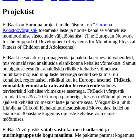
Projektist
FitBack on Euroopa projekt, mille täisnimi on
“Euroopa
Koostöövõrgustik
toetamaks laste ja noorte kehalise võimekuse
monitoorimise süsteemide väljatöötamist” (The European Network
for the Support of Development of Systems for Monitoring Physical
Fitness of Children and Adolescents).
FitBacki eesmärk on propageerida ja pakkuda erinevaid vahendeid,
mis võimaldavad analüüsida elanikkonna kehalist võimekust. Samuti
on algatuse eesmärk analüüsida riiklike kehalise võimekuse
poliitikate mõjusid ning laste tervisega seotud sekkumisi nii
kohalikul, regionaalsel, riiklikul kui ka Euroopa tasemel.
FitBack
võimaldab ennustada rahvastiku tervisetrende
sidudes
terviseriskid kehalise võimekuse tasemega. FitBack'i võrgustik
arendati koostöös 10 Euroopa partneriga, kes on mõõtnud pikema
ajaliselt kehalist võimekust laste ja noorte seas. Võrgustikku juhib
Ljubljana Ülikooli Kehakultuuriteaduskond Sloveenias, kellel on
enam kui 30aastane kogemus õpilaste kehalise võimekuse
mõõtmises.
FitBack'i võrgustik
võtab vastu ka uusi teadlaseid ja
uurimisgruppe üle kogu maailma.
Me pakume parimat kogemust