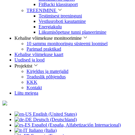
FitBacki klassiraport
TREENIMINE
Testimisest treeninguni
Vestlusroboti kasutamine
Energiakulu
Liikumisõpetuse tunni planeerimine
Kehalise võimekuse monitoorimine
10 sammu monitooringu süsteemi loomisel
Parimad praktikad
Kehalise võimekuse kaart
Uudised ja lood
Projektist
Kirjeldus ja materjalid
Teaduslik põhjendus
KKK
Kontakt
Liitu meiega
English (United States)
Deutsch (Deutschland)
Español (España, Alfabetización Internacional)
Italiano (Italia)