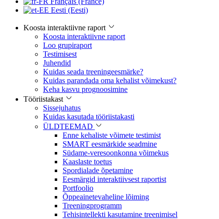
Français (France)
Eesti (Eesti)
Koosta interaktiivne raport
Koosta interaktiivne raport
Loo grupiraport
Testimisest
Juhendid
Kuidas seada treeningeesmärke?
Kuidas parandada oma kehalist võimekust?
Keha kasvu prognoosimine
Tööriistakast
Sissejuhatus
Kuidas kasutada tööriistakasti
ÜLDTEEMAD
Enne kehaliste võimete testimist
SMART eesmärkide seadmine
Südame-veresoonkonna võimekus
Kaaslaste toetus
Spordialade õpetamine
Eesmärgid interaktiivsest raportist
Portfoolio
Õppeainetevaheline lõiming
Treeningprogramm
Tehisintellekti kasutamine treenimisel