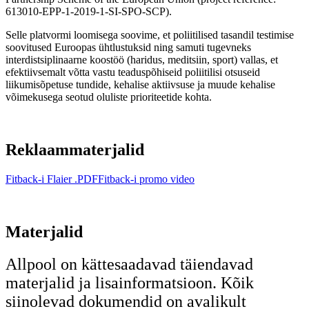
613010-EPP-1-2019-1-SI-SPO-SCP).
Selle platvormi loomisega soovime, et poliitilised tasandil testimise
soovitused Euroopas ühtlustuksid ning samuti tugevneks
interdistsiplinaarne koostöö (haridus, meditsiin, sport) vallas, et
efektiivsemalt võtta vastu teaduspõhiseid poliitilisi otsuseid
liikumisõpetuse tundide, kehalise aktiivsuse ja muude kehalise
võimekusega seotud oluliste prioriteetide kohta.
Reklaammaterjalid
Fitback-i Flaier .PDF
Fitback-i promo video
Materjalid
Allpool on kättesaadavad täiendavad
materjalid ja lisainformatsioon. Kõik
siinolevad dokumendid on avalikult