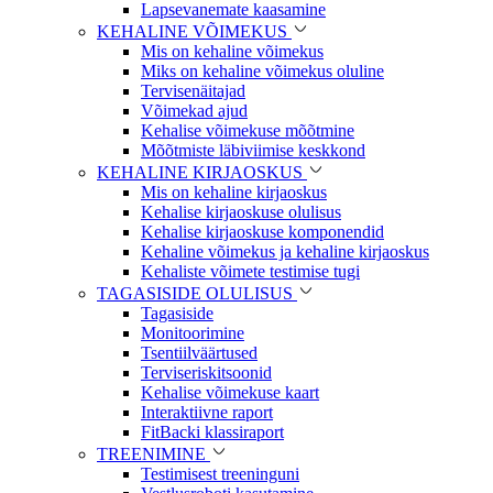
Lapsevanemate kaasamine
KEHALINE VÕIMEKUS
Mis on kehaline võimekus
Miks on kehaline võimekus oluline
Tervisenäitajad
Võimekad ajud
Kehalise võimekuse mõõtmine
Mõõtmiste läbiviimise keskkond
KEHALINE KIRJAOSKUS
Mis on kehaline kirjaoskus
Kehalise kirjaoskuse olulisus
Kehalise kirjaoskuse komponendid
Kehaline võimekus ja kehaline kirjaoskus
Kehaliste võimete testimise tugi
TAGASISIDE OLULISUS
Tagasiside
Monitoorimine
Tsentiilväärtused
Terviseriskitsoonid
Kehalise võimekuse kaart
Interaktiivne raport
FitBacki klassiraport
TREENIMINE
Testimisest treeninguni