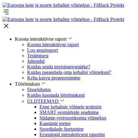
Koosta interaktiivne raport
Koosta interaktiivne raport
Loo grupiraport
Testimisest
Juhendid
Kuidas seada treeningeesmärke?
Kuidas parandada oma kehalist võimekust?
Keha kasvu prognoosimine
Tööriistakast
Sissejuhatus
Kuidas kasutada tööriistakasti
ÜLDTEEMAD
Enne kehaliste võimete testimist
SMART eesmärkide seadmine
Südame-veresoonkonna võimekus
Kaaslaste toetus
Spordialade õpetamine
Eesmärgid interaktiivsest raportist