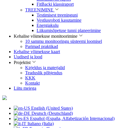
FitBacki klassiraport
TREENIMINE
Testimisest treeninguni
Vestlusroboti kasutamine
Energiakulu
Liikumisõpetuse tunni planeerimine
Kehalise võimekuse monitoorimine
10 sammu monitooringu süsteemi loomisel
Parimad praktikad
Kehalise võimekuse kaart
Uudised ja lood
Projektist
Kirjeldus ja materjalid
Teaduslik põhjendus
KKK
Kontakt
Liitu meiega
English (United States)
Deutsch (Deutschland)
Español (España, Alfabetización Internacional)
Italiano (Italia)