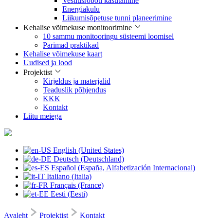
Vestlusroboti kasutamine
Energiakulu
Liikumisõpetuse tunni planeerimine
Kehalise võimekuse monitoorimine
10 sammu monitooringu süsteemi loomisel
Parimad praktikad
Kehalise võimekuse kaart
Uudised ja lood
Projektist
Kirjeldus ja materjalid
Teaduslik põhjendus
KKK
Kontakt
Liitu meiega
English (United States)
Deutsch (Deutschland)
Español (España, Alfabetización Internacional)
Italiano (Italia)
Français (France)
Eesti (Eesti)
Avaleht
Projektist
Kontakt