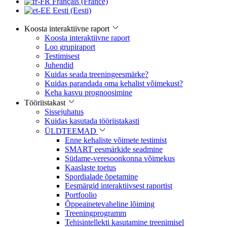
Français (France)
Eesti (Eesti)
Koosta interaktiivne raport
Koosta interaktiivne raport
Loo grupiraport
Testimisest
Juhendid
Kuidas seada treeningeesmärke?
Kuidas parandada oma kehalist võimekust?
Keha kasvu prognoosimine
Tööriistakast
Sissejuhatus
Kuidas kasutada tööriistakasti
ÜLDTEEMAD
Enne kehaliste võimete testimist
SMART eesmärkide seadmine
Südame-veresoonkonna võimekus
Kaaslaste toetus
Spordialade õpetamine
Eesmärgid interaktiivsest raportist
Portfoolio
Õppeainetevaheline lõiming
Treeningprogramm
Tehisintellekti kasutamine treenimisel