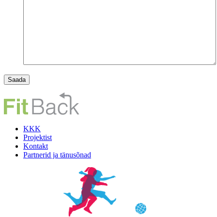
KKK
Projektist
Kontakt
Partnerid ja tänusõnad