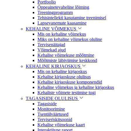
Portfoolio
Õppeainetevaheline lõiming
Treeningprogramm
Tehisintellekti kasutamine treenimisel
Lapsevanemate kaasamine
KEHALINE VÕIMEKUS
Mis on kehaline võimekus
Miks on kehaline võimekus oluline
Tervisenäitajad
Võimekad ajud
Kehalise võimekuse mõõtmine
Mõõtmiste läbiviimise keskkond
KEHALINE KIRJAOSKUS
Mis on kehaline kirjaoskus
Kehalise kirjaoskuse olulisus
Kehalise kirjaoskuse komponendid
Kehaline võimekus ja kehaline kirjaoskus
Kehaliste võimete testimise tugi
TAGASISIDE OLULISUS
Tagasiside
Monitoorimine
Tsentiilväärtused
Terviseriskitsoonid
Kehalise võimekuse kaart
Interaktiivne raport