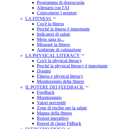
Programma di doposcuola
Allenarsi con l'AI
Coinvolgere i genitori
LA FITNESS
Cos'è la fitness
Perchè la fitness è importante
Indicatori di salute
Mens sana in...
Misurare la fitness
Ambiente di valutazione
LA PHYSICAL LITERACY
Cos'è la physical literacy
Perchè la physical literacy è importante
Domini
Fitness e physical literacy
Monitoraggio della fitness
IL POTERE DEI FEEDBACK
Feedback
Monitoraggio
Valori percentili
Zone di rischio per la salute
Mappa della fitness
Report interattivo
Report di classe FitBack