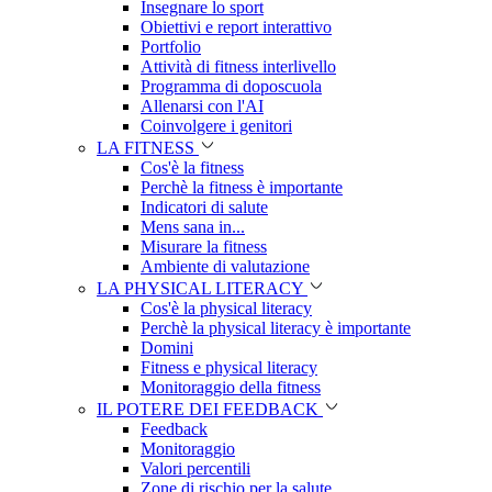
Insegnare lo sport
Obiettivi e report interattivo
Portfolio
Attività di fitness interlivello
Programma di doposcuola
Allenarsi con l'AI
Coinvolgere i genitori
LA FITNESS
Cos'è la fitness
Perchè la fitness è importante
Indicatori di salute
Mens sana in...
Misurare la fitness
Ambiente di valutazione
LA PHYSICAL LITERACY
Cos'è la physical literacy
Perchè la physical literacy è importante
Domini
Fitness e physical literacy
Monitoraggio della fitness
IL POTERE DEI FEEDBACK
Feedback
Monitoraggio
Valori percentili
Zone di rischio per la salute