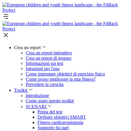
Crea un report
Crea un report interattivo
Crea un report di gruppo
Informazioni sui test
Istruzioni per l'uso
Come impostare obiettivi di esercizio fisico
Come posso migliorare la mia fitness?
Prevedere la crescita
Toolkit
Introduzione
Come usare questo toolkit
SCENARI
Prima del test
Definire obiettivi SMART
Fitness cardiorespiratoria
Supporto fra pari