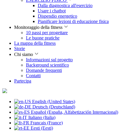
ESERCIZIO FISICO
Dalla diagnostica all'esercizio
Usare i chatbot
Dispendio energetico
Pianificare lezioni di educazione fisica
Monitoraggio della fitness
10 passi per progettare
Le buone pratiche
La mappa della fitness
Storie
Chi siamo
Informazioni sul progetto
Background scientifico
Domande frequenti
Contatti
Partecipa
English (United States)
Deutsch (Deutschland)
Español (España, Alfabetización Internacional)
Italiano (Italia)
Français (France)
Eesti (Eesti)