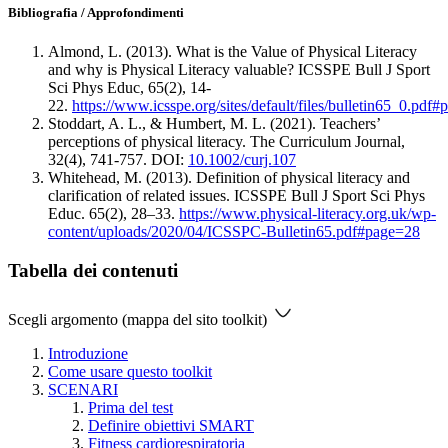
Bibliografia / Approfondimenti
Almond, L. (2013). What is the Value of Physical Literacy
and why is Physical Literacy valuable? ICSSPE Bull J Sport
Sci Phys Educ, 65(2), 14-
22.
https://www.icsspe.org/sites/default/files/bulletin65_0.pdf
Stoddart, A. L., & Humbert, M. L. (2021). Teachers’
perceptions of physical literacy. The Curriculum Journal,
32(4), 741-757. DOI:
10.1002/curj.107
Whitehead, M. (2013). Definition of physical literacy and
clarification of related issues. ICSSPE Bull J Sport Sci Phys
Educ. 65(2), 28–33.
https://www.physical-literacy.org.uk/wp-
content/uploads/2020/04/ICSSPC-Bulletin65.pdf#page=28
Tabella dei contenuti
Scegli argomento (mappa del sito toolkit)
Introduzione
Come usare questo toolkit
SCENARI
Prima del test
Definire obiettivi SMART
Fitness cardiorespiratoria