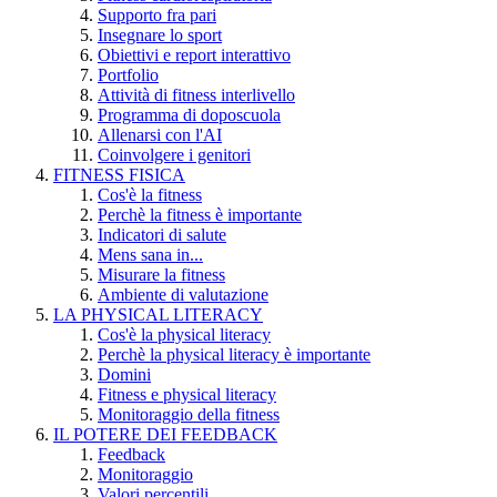
Supporto fra pari
Insegnare lo sport
Obiettivi e report interattivo
Portfolio
Attività di fitness interlivello
Programma di doposcuola
Allenarsi con l'AI
Coinvolgere i genitori
FITNESS FISICA
Cos'è la fitness
Perchè la fitness è importante
Indicatori di salute
Mens sana in...
Misurare la fitness
Ambiente di valutazione
LA PHYSICAL LITERACY
Cos'è la physical literacy
Perchè la physical literacy è importante
Domini
Fitness e physical literacy
Monitoraggio della fitness
IL POTERE DEI FEEDBACK
Feedback
Monitoraggio
Valori percentili