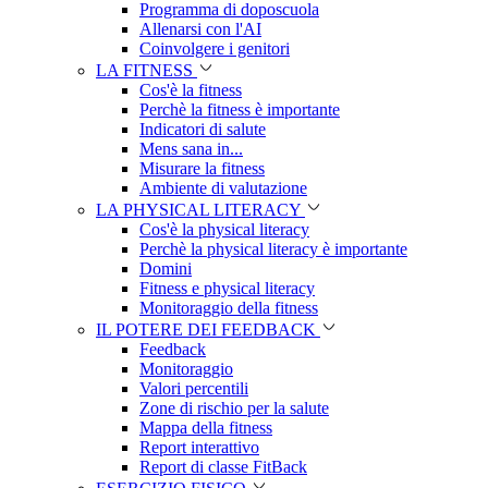
Programma di doposcuola
Allenarsi con l'AI
Coinvolgere i genitori
LA FITNESS
Cos'è la fitness
Perchè la fitness è importante
Indicatori di salute
Mens sana in...
Misurare la fitness
Ambiente di valutazione
LA PHYSICAL LITERACY
Cos'è la physical literacy
Perchè la physical literacy è importante
Domini
Fitness e physical literacy
Monitoraggio della fitness
IL POTERE DEI FEEDBACK
Feedback
Monitoraggio
Valori percentili
Zone di rischio per la salute
Mappa della fitness
Report interattivo
Report di classe FitBack