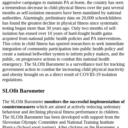
aggressive campaigns to maintain PA at home, the country has seen
a tremendous decrease in child physical fitness over the past several
months as self-isolation measures have been mandated by national
authorities. Alarmingly, preliminary data on 20,000 schoolchildren
has found the greatest decline in physical fitness since systematic
testing began more than 30 years ago. Only two months of self-
isolation has erased over 10 years of hard-fought health gains
acquired from national public health policies and PA interventions.
This crisis in child fitness has spurred researchers to seek immediate
integration of community participation into public health policy and
create a national bellwether system to inform policy makers, and the
public, on progressive actions to combat this national health
emergency. The SLOfit Barometer is a surveillance tool for tracking
government action to combat the increasing child physical inactivity
and obesity brought on as a direct result of COVID-19 isolation
regulations.
SLOfit Barometer
The SLOfit Barometer
monitors the successful implementation of
countermeasures
which are aimed at actively reducing sedentary
behaviour and declining physical fitness performance in children.
The SLOfit Barometer has been developed with support from the
Slovenian Olympic Committee and National Training Institute
Planica (School sport partner). After clicking on the Barometer, a