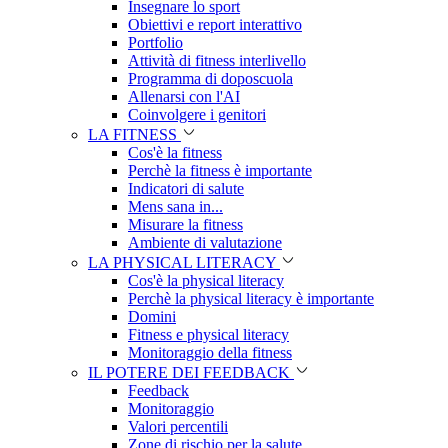
Insegnare lo sport
Obiettivi e report interattivo
Portfolio
Attività di fitness interlivello
Programma di doposcuola
Allenarsi con l'AI
Coinvolgere i genitori
LA FITNESS
Cos'è la fitness
Perchè la fitness è importante
Indicatori di salute
Mens sana in...
Misurare la fitness
Ambiente di valutazione
LA PHYSICAL LITERACY
Cos'è la physical literacy
Perchè la physical literacy è importante
Domini
Fitness e physical literacy
Monitoraggio della fitness
IL POTERE DEI FEEDBACK
Feedback
Monitoraggio
Valori percentili
Zone di rischio per la salute