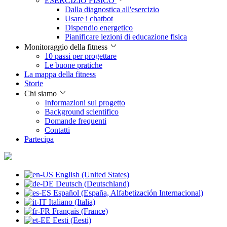
ESERCIZIO FISICO
Dalla diagnostica all'esercizio
Usare i chatbot
Dispendio energetico
Pianificare lezioni di educazione fisica
Monitoraggio della fitness
10 passi per progettare
Le buone pratiche
La mappa della fitness
Storie
Chi siamo
Informazioni sul progetto
Background scientifico
Domande frequenti
Contatti
Partecipa
English (United States)
Deutsch (Deutschland)
Español (España, Alfabetización Internacional)
Italiano (Italia)
Français (France)
Eesti (Eesti)