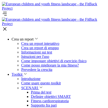
Crea un report
Crea un report interattivo
Crea un report di gruppo
Informazioni sui test
Istruzioni per l'uso
Come impostare obiettivi di esercizio fisico
Come posso migliorare la mia fitness?
Prevedere la crescita
Toolkit
Introduzione
Come usare questo toolkit
SCENARI
Prima del test
Definire obiettivi SMART
Fitness cardiorespiratoria
Supporto fra pari