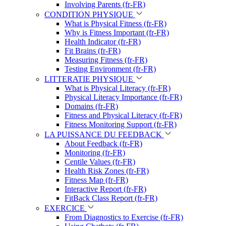
Involving Parents (fr-FR)
CONDITION PHYSIQUE
What is Physical Fitness (fr-FR)
Why is Fitness Important (fr-FR)
Health Indicator (fr-FR)
Fit Brains (fr-FR)
Measuring Fitness (fr-FR)
Testing Environment (fr-FR)
LITTERATIE PHYSIQUE
What is Physical Literacy (fr-FR)
Physical Literacy Importance (fr-FR)
Domains (fr-FR)
Fitness and Physical Literacy (fr-FR)
Fitness Monitoring Support (fr-FR)
LA PUISSANCE DU FEEDBACK
About Feedback (fr-FR)
Monitoring (fr-FR)
Centile Values (fr-FR)
Health Risk Zones (fr-FR)
Fitness Map (fr-FR)
Interactive Report (fr-FR)
FitBack Class Report (fr-FR)
EXERCICE
From Diagnostics to Exercise (fr-FR)