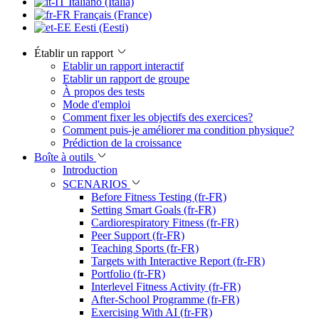
Italiano (Italia)
Français (France)
Eesti (Eesti)
Établir un rapport
Etablir un rapport interactif
Etablir un rapport de groupe
À propos des tests
Mode d'emploi
Comment fixer les objectifs des exercices?
Comment puis-je améliorer ma condition physique?
Prédiction de la croissance
Boîte à outils
Introduction
SCENARIOS
Before Fitness Testing (fr-FR)
Setting Smart Goals (fr-FR)
Cardiorespiratory Fitness (fr-FR)
Peer Support (fr-FR)
Teaching Sports (fr-FR)
Targets with Interactive Report (fr-FR)
Portfolio (fr-FR)
Interlevel Fitness Activity (fr-FR)
After-School Programme (fr-FR)
Exercising With AI (fr-FR)