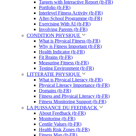
Targets with Interactive Report (fr-FR)
Portfolio (fr-FR)
Interlevel Fitness Activity (fr-FR)
After-School Programme (fr-FR)
Exercising With AI (fr-FR)
Involving Parents (fr-FR)
CONDITION PHYSIQUE
What is Physical Fitness (fr-FR)
Why is Fitness Important (fr-FR)
Health Indicator (fr-FR)
Fit Brains (fr-FR)
Measuring Fitness (fr-FR)
Testing Environment (fr-FR)
LITTERATIE PHYSIQUE
What is Physical Literacy (fr-FR)
Physical Literacy Importance (fr-FR)
Domains (fr-FR)
Fitness and Physical Literacy (fr-FR)
Fitness Monitoring Support (fr-FR)
LA PUISSANCE DU FEEDBACK
About Feedback (fr-FR)
Monitoring (fr-FR)
Centile Values (fr-FR)
Health Risk Zones (fr-FR)
Fitness Map (fr-FR)