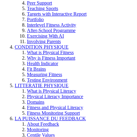
Peer Support
Teaching Sports
Targets with Interactive Report
Portfolio
Interlevel Fitness Activity
After-School Programme
Exercising With AI
Involving Parents
CONDITION PHYSIQUE
What is Physical Fitness
Why is Fitness Important
Health Indicator
Fit Brains
Measuring Fitness
Testing Environment
LITTERATIE PHYSIQUE
What is Physical Literacy
Physical Literacy Importance
Domains
Fitness and Physical Literacy
Fitness Monitoring Support
LA PUISSANCE DU FEEDBACK
About Feedback
Monitoring
Centile Values