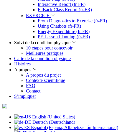
Interactive Report (fr-FR)
FitBack Class Report (fr-FR)
EXERCICE
From Diagnostics to Exercise (fr-FR)
Using Chatbots (fr-FR)
Energy Expenditure (fr-FR)
PE Lesson Planning (fr-FR)
Suivi de la condition physique
10 étapes pour concevoir
Meilleures pratiques
Carte de la condition physique
Histoires
A propos
A propos du projet
Contexte scientifique
FAQ
Contact
S’impliquer
English (United States)
Deutsch (Deutschland)
Español (España, Alfabetización Internacional)